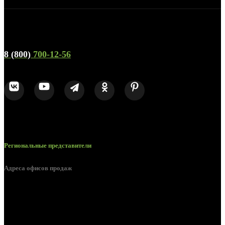
Телефон горячей линии и отдела продаж
8 (800)
700-12-56
Региональные представители
Адреса офисов продаж
Брянск, ул. 2-я Ломоносова, д. 47
Брянск, ул. Дуки, д. 25
Брянск, ул. Сталелитейная, д. 12А