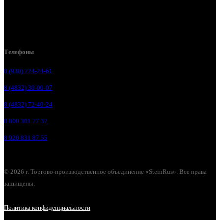
Брянск, ул. Костычева 86, пом.4
Брянск, п. Путёвка, ул. Рославльская, д.1А
Телефоны
8 (930) 724-24-61
8 (4832) 30-00-07
8 (4832) 72-40-24
8 800 301 77 37
8 920 831 87 55
© 2026 г. Торгово-производственное объединение «SteinRus». Все права
защищены.
Политика конфиденциальности