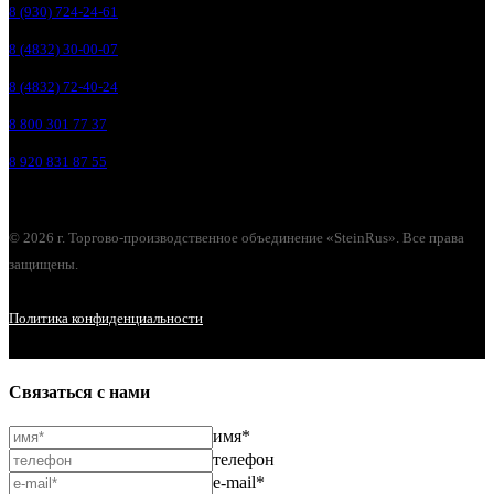
8 (930) 724-24-61
8 (4832) 30-00-07
8 (4832) 72-40-24
8 800 301 77 37
8 920 831 87 55
© 2026 г. Торгово-производственное объединение «SteinRus». Все права
защищены.
Политика конфиденциальности
Связаться с нами
имя*
телефон
e-mail*