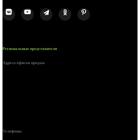
Региональные представители
Адреса офисов продаж
Брянск, ул. 2-я Ломоносова, д. 47
Брянск, ул. Дуки, д. 25
Брянск, ул. Сталелитейная, д. 12А
Брянск, ул. Костычева 86, пом.4
Брянск, п. Путёвка, ул. Рославльская, д.1А
Телефоны