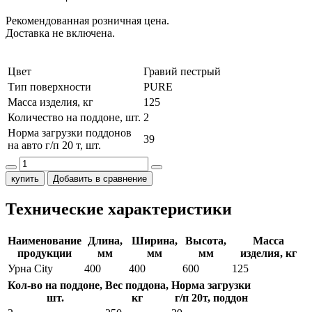
Рекомендованная розничная цена.
Доставка не включена.
Цвет
Гравий пестрый
Тип поверхности
PURE
Масса изделия, кг
125
Количество на поддоне, шт.
2
Норма загрузки поддонов
39
на авто г/п 20 т, шт.
купить
Добавить в сравнение
Технические характеристики
Наименование
Длина,
Ширина,
Высота,
Масса
продукции
мм
мм
мм
изделия, кг
Урна City
400
400
600
125
Кол-во на поддоне,
Вес поддона,
Норма загрузки
шт.
кг
г/п 20т, поддон