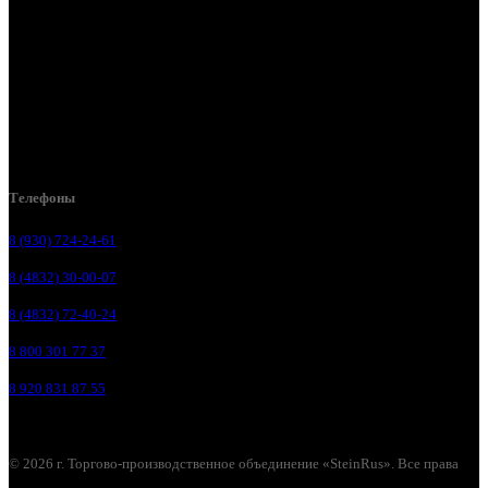
Брянск, ул. 2-я Ломоносова, д. 47
Брянск, ул. Дуки, д. 25
Брянск, ул. Сталелитейная, д. 12А
Брянск, ул. Костычева 86, пом.4
Брянск, п. Путёвка, ул. Рославльская, д.1А
Телефоны
8 (930) 724-24-61
8 (4832) 30-00-07
8 (4832) 72-40-24
8 800 301 77 37
8 920 831 87 55
© 2026 г. Торгово-производственное объединение «SteinRus». Все права