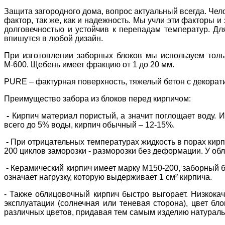
Защита загородного дома, вопрос актуальный всегда. Чело
фактор, так же, как и надежность. Мы учли эти факторы 
долговечностью и устойчив к перепадам температур. Дл
впишутся в любой дизайн.
При изготовлении заборных блоков мы используем толь
М-600. Щебень имеет фракцию от 1 до 20 мм.
PURE – фактурная поверхность, тяжелый бетон с декорат
Преимущество забора из блоков перед кирпичом:
-
Кирпич материал пористый, а значит поглощает воду. И
всего до 5% воды, кирпич обычный – 12-15%.
-
При отрицательных температурах жидкость в порах кирп
200 циклов заморозки - разморозки без деформации. У обл
-
Керамический кирпич имеет марку М150-200, заборный б
означает нагрузку, которую выдерживает 1 см² кирпича.
- Также облицовочный кирпич быстро выгорает. Низкока
эксплуатации (солнечная или теневая сторона), цвет бл
различных цветов, придавая тем самым изделию натурал