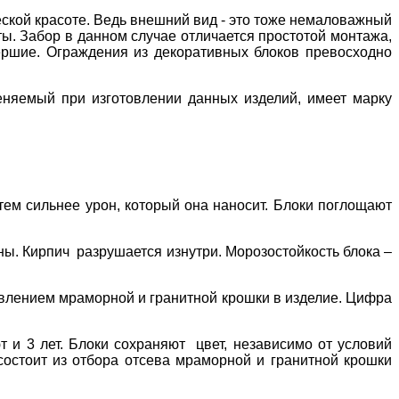
еской красоте. Ведь внешний вид - это тоже немаловажный
ты. Забор в данном случае отличается простотой монтажа,
вершие. Ограждения из декоративных блоков превосходно
еняемый при изготовлении данных изделий, имеет марку
.
тем сильнее урон, который она наносит. Блоки поглощают
ны. Кирпич разрушается изнутри. Морозостойкость блока –
авлением мраморной и гранитной крошки в изделие. Цифра
т и 3 лет. Блоки сохраняют
цвет, независимо от условий
 состоит из отбора отсева мраморной и гранитной крошки