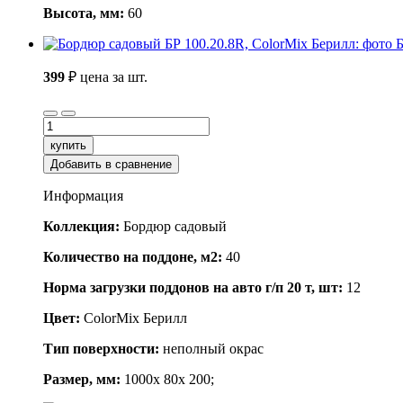
Высота, мм:
60
Б
399
₽
цена за шт.
купить
Добавить в сравнение
Информация
Коллекция:
Бордюр садовый
Количество на поддоне, м2:
40
Норма загрузки поддонов на авто г/п 20 т, шт:
12
Цвет:
ColorMix Берилл
Тип поверхности:
неполный окрас
Размер, мм:
1000x 80x 200;