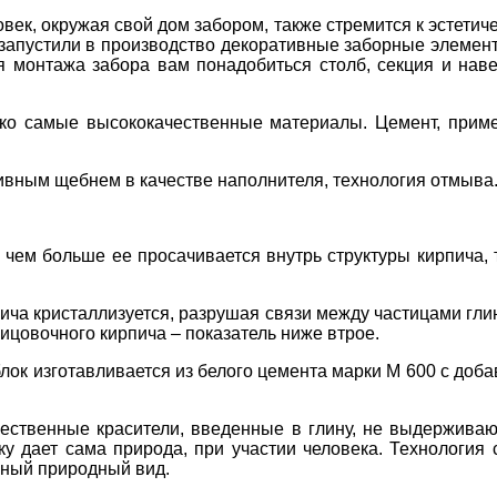
век, окружая свой дом забором, также стремится к эстетич
и запустили в производство декоративные заборные элемен
я монтажа забора вам понадобиться столб, секция и на
ко самые высококачественные материалы. Цемент, прим
ивным щебнем в качестве наполнителя, технология отмыва
 чем больше ее просачивается внутрь структуры кирпича, 
ича кристаллизуется, разрушая связи между частицами гли
ицовочного кирпича – показатель ниже втрое.
лок изготавливается из белого цемента марки М 600 с доб
чественные красители, введенные в глину, не выдерживаю
оку дает сама природа, при участии человека. Технология
ьный природный вид.