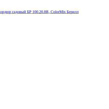
ордюр садовый БР 100.20.8R, ColorMix Берилл