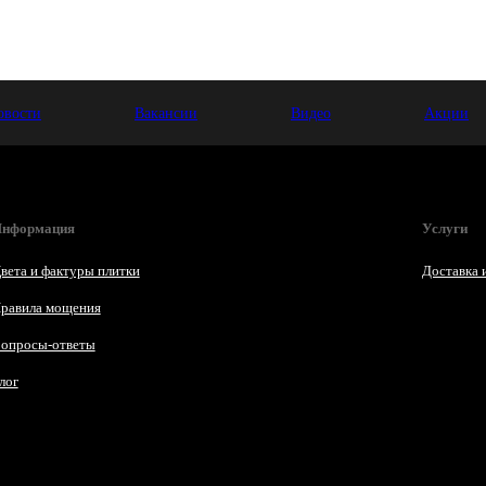
овости
Вакансии
Видео
Акции
нформация
Услуги
вета и фактуры плитки
Доставка 
равила мощения
опросы-ответы
лог