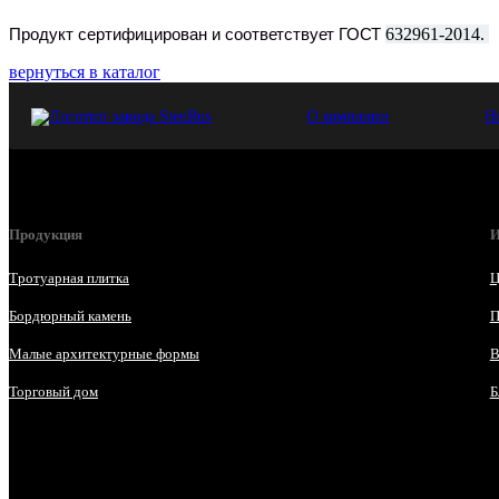
Продукт сертифицирован и соответствует ГОСТ
632961-2014
.
вернуться в каталог
О компании
Н
Продукция
И
Тротуарная плитка
Ц
Бордюрный камень
П
Малые архитектурные формы
В
Торговый дом
Б