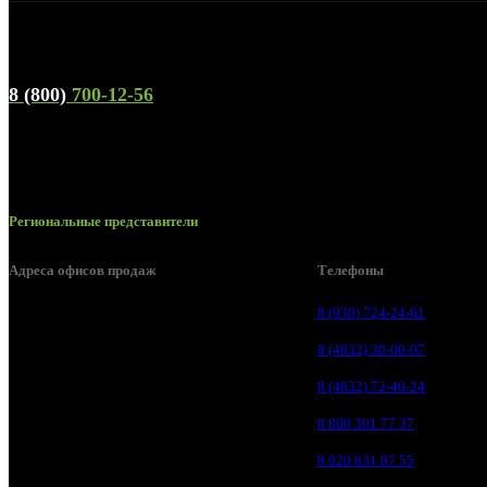
Телефон горячей линии и отдела продаж
8 (800)
700-12-56
Региональные представители
Адреса офисов продаж
Телефоны
Брянск, ул. 2-я Ломоносова, д. 47
8 (930) 724-24-61
Брянск, ул. Дуки, д. 25
8 (4832) 30-00-07
Брянск, ул. Сталелитейная, д. 12А
8 (4832) 72-40-24
Брянск, ул. Костычева 86, пом.4
8 800 301 77 37
Брянск, п. Путёвка, ул. Рославльская, д.1А
8 920 831 87 55