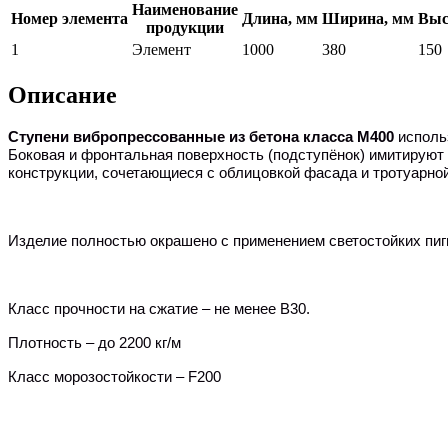
Наименование
Номер элемента
Длина, мм
Ширина, мм
Выс
продукции
1
Элемент
1000
380
150
Описание
Ступени вибропрессованные из бетона класса М400
исполь
Боковая и фронтальная поверхность (подступёнок) имитируют
конструкции, сочетающиеся с облицовкой фасада и тротуарной
Изделие полностью окрашено с применением светостойких пиг
Класс прочности на сжатие – не менее
B
30.
Плотность – до 2200 кг/м
Класс морозостойкости –
F
200