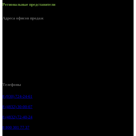
Региональные представители
Адреса офисов продаж
Брянск, ул. 2-я Ломоносова, д. 47
Брянск, ул. Дуки, д. 25
Брянск, ул. Сталелитейная, д. 12А
Брянск, ул. Костычева 86, пом.4
Брянск, п. Путёвка, ул. Рославльская, д.1А
Телефоны
8 (930) 724-24-61
8 (4832) 30-00-07
8 (4832) 72-40-24
8 800 301 77 37