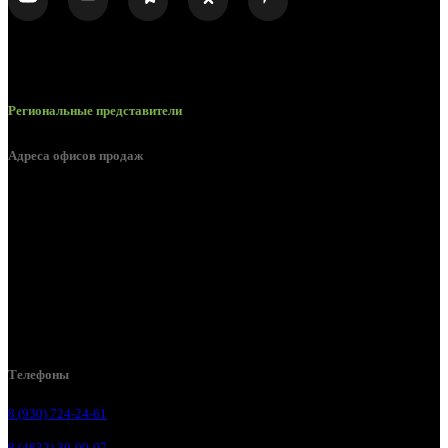
Региональные представители
Адреса офисов продаж
Брянск, ул. 2-я Ломоносова, д. 47
Брянск, ул. Дуки, д. 25
Брянск, ул. Сталелитейная, д. 12А
Брянск, ул. Костычева 86, пом.4
Брянск, п. Путёвка, ул. Рославльская, д.1А
Телефоны
8 (930) 724-24-61
8 (4832) 30-00-07