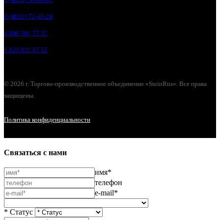
8 (4832) 72-40-24
8 800 301 77 37
8 920 831 87 55
© 2026 г. Торгово-производственное объединение «SteinRus». Все права
защищены.
Политика конфиденциальности
Связаться с нами
имя*
телефон
e-mail*
* Статус