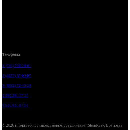
Брянск, ул. 2-я Ломоносова, д. 47
Брянск, ул. Дуки, д. 25
Брянск, ул. Сталелитейная, д. 12А
Брянск, ул. Костычева 86, пом.4
Брянск, п. Путёвка, ул. Рославльская, д.1А
Телефоны
8 (930) 724-24-61
8 (4832) 30-00-07
8 (4832) 72-40-24
8 800 301 77 37
8 920 831 87 55
© 2026 г. Торгово-производственное объединение «SteinRus». Все права