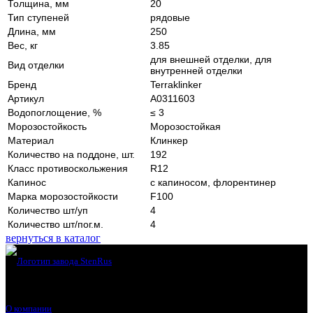
Толщина, мм
20
Тип ступеней
рядовые
Длина, мм
250
Вес, кг
3.85
для внешней отделки, для
Вид отделки
внутренней отделки
Бренд
Terraklinker
Артикул
A0311603
Водопоглощение, %
≤ 3
Морозостойкость
Морозостойкая
Материал
Клинкер
Количество на поддоне, шт.
192
Класс противоскольжения
R12
Капинос
с капиносом, флорентинер
Марка морозостойкости
F100
Количество шт/уп
4
Количество шт/пог.м.
4
вернуться в каталог
О компании