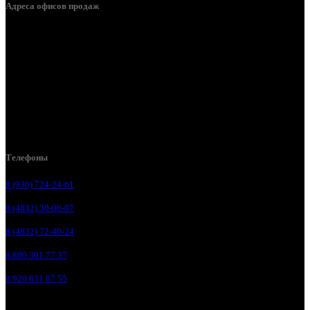
Адреса офисов продаж
Брянск, ул. 2-я Ломоносова, д. 47
Брянск, ул. Дуки, д. 25
Брянск, ул. Сталелитейная, д. 12А
Брянск, ул. Костычева 86, пом.4
Брянск, п. Путёвка, ул. Рославльская, д.1А
Телефоны
8 (930) 724-24-61
8 (4832) 30-00-07
8 (4832) 72-40-24
8 800 301 77 37
8 920 831 87 55