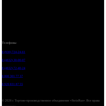
Брянск, ул. 2-я Ломоносова, д. 47
Брянск, ул. Дуки, д. 25
Брянск, ул. Сталелитейная, д. 12А
Брянск, ул. Костычева 86, пом.4
Брянск, п. Путёвка, ул. Рославльская, д.1А
Телефоны
8 (930) 724-24-61
8 (4832) 30-00-07
8 (4832) 72-40-24
8 800 301 77 37
8 920 831 87 55
© 2026 г. Торгово-производственное объединение «SteinRus». Все права