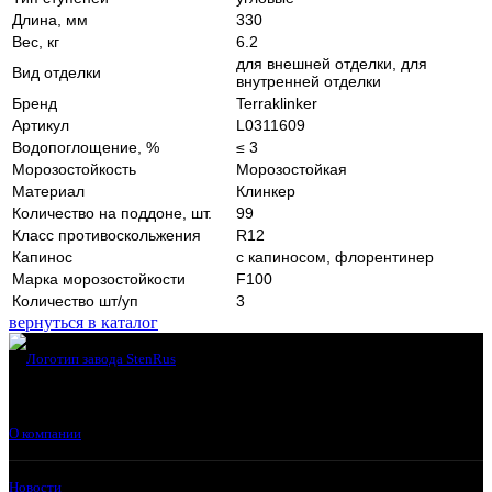
Длина, мм
330
Вес, кг
6.2
для внешней отделки, для
Вид отделки
внутренней отделки
Бренд
Terraklinker
Артикул
L0311609
Водопоглощение, %
≤ 3
Морозостойкость
Морозостойкая
Материал
Клинкер
Количество на поддоне, шт.
99
Класс противоскольжения
R12
Капинос
с капиносом, флорентинер
Марка морозостойкости
F100
Количество шт/уп
3
вернуться в каталог
О компании
Новости