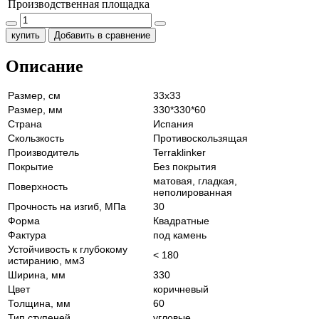
Производственная площадка
купить
Добавить в сравнение
Описание
Размер, см
33х33
Размер, мм
330*330*60
Страна
Испания
Скользкость
Противоскользящая
Производитель
Terraklinker
Покрытие
Без покрытия
матовая, гладкая,
Поверхность
неполированная
Прочность на изгиб, МПа
30
Форма
Квадратные
Фактура
под камень
Устойчивость к глубокому
< 180
истиранию, мм3
Ширина, мм
330
Цвет
коричневый
Толщина, мм
60
Тип ступеней
угловые