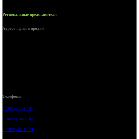
Региональные представители
Адреса офисов продаж
Брянск, ул. 2-я Ломоносова, д. 47
Брянск, ул. Дуки, д. 25
Брянск, ул. Сталелитейная, д. 12А
Брянск, ул. Костычева 86, пом.4
Брянск, п. Путёвка, ул. Рославльская, д.1А
Телефоны
8 (930) 724-24-61
8 (4832) 30-00-07
8 (4832) 72-40-24