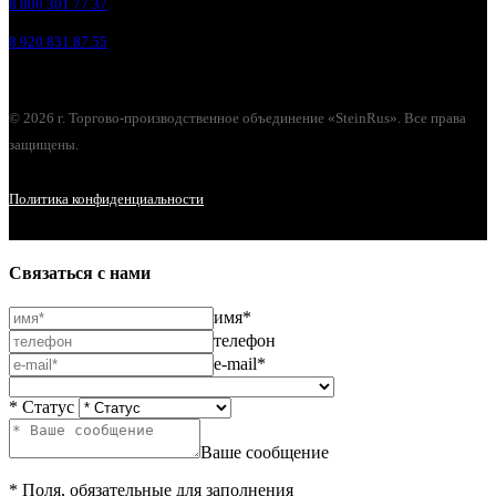
8 800 301 77 37
8 920 831 87 55
© 2026 г. Торгово-производственное объединение «SteinRus». Все права
защищены.
Политика конфиденциальности
Связаться с нами
имя*
телефон
e-mail*
* Статус
Ваше сообщение
* Поля, обязательные для заполнения