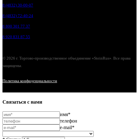
8 (4832) 30-00-07
8 (4832) 72-40-24
8 800 301 77 37
8 920 831 87 55
© 2026 г. Торгово-производственное объединение «SteinRus». Все права
защищены.
Политика конфиденциальности
Связаться с нами
имя*
телефон
e-mail*