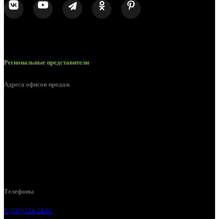
Региональные представители
Адреса офисов продаж
Брянск, ул. 2-я Ломоносова, д. 47
Брянск, ул. Дуки, д. 25
Брянск, ул. Сталелитейная, д. 12А
Брянск, ул. Костычева 86, пом.4
Брянск, п. Путёвка, ул. Рославльская, д.1А
Телефоны
8 (930) 724-24-61