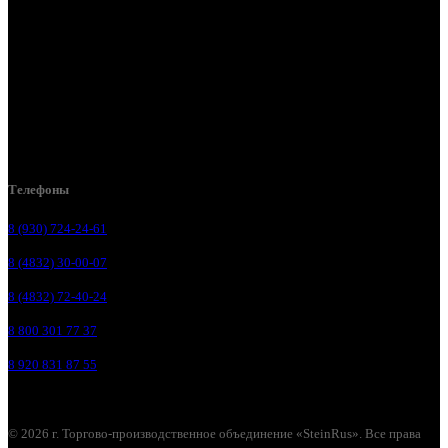
Брянск, ул. 2-я Ломоносова, д. 47
Брянск, ул. Дуки, д. 25
Брянск, ул. Сталелитейная, д. 12А
Брянск, ул. Костычева 86, пом.4
Брянск, п. Путёвка, ул. Рославльская, д.1А
Телефоны
8 (930) 724-24-61
8 (4832) 30-00-07
8 (4832) 72-40-24
8 800 301 77 37
8 920 831 87 55
© 2026 г. Торгово-производственное объединение «SteinRus». Все права