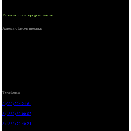
Региональные представители
Адреса офисов продаж
Брянск, ул. 2-я Ломоносова, д. 47
Брянск, ул. Дуки, д. 25
Брянск, ул. Сталелитейная, д. 12А
Брянск, ул. Костычева 86, пом.4
Брянск, п. Путёвка, ул. Рославльская, д.1А
Телефоны
8 (930) 724-24-61
8 (4832) 30-00-07
8 (4832) 72-40-24