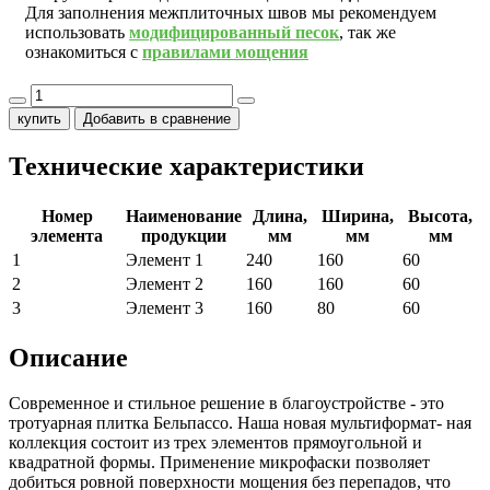
Для заполнения межплиточных швов мы рекомендуем
использовать
модифицированный песок
, так же
ознакомиться с
правилами мощения
купить
Добавить в сравнение
Технические характеристики
Номер
Наименование
Длина,
Ширина,
Высота,
элемента
продукции
мм
мм
мм
1
Элемент 1
240
160
60
2
Элемент 2
160
160
60
3
Элемент 3
160
80
60
Описание
Современное и стильное решение в благоустройстве - это
тротуарная плитка Бельпассо. Наша новая мультиформат- ная
коллекция состоит из трех элементов прямоугольной и
квадратной формы. Применение микрофаски позволяет
добиться ровной поверхности мощения без перепадов, что