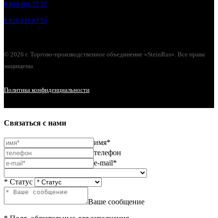
8 800 301 77 37
8 920 831 87 55
© 2026 г. Торгово-производственное объединение «SteinRus». Все права
защищены.
Политика конфиденциальности
Связаться с нами
имя*
телефон
e-mail*
* Статус
Ваше сообщение