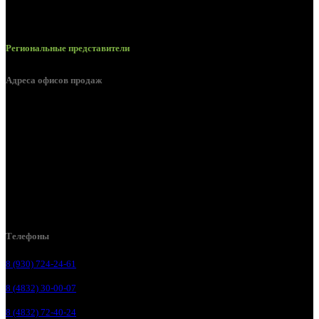
Региональные представители
Адреса офисов продаж
Брянск, ул. 2-я Ломоносова, д. 47
Брянск, ул. Дуки, д. 25
Брянск, ул. Сталелитейная, д. 12А
Брянск, ул. Костычева 86, пом.4
Брянск, п. Путёвка, ул. Рославльская, д.1А
Телефоны
8 (930) 724-24-61
8 (4832) 30-00-07
8 (4832) 72-40-24