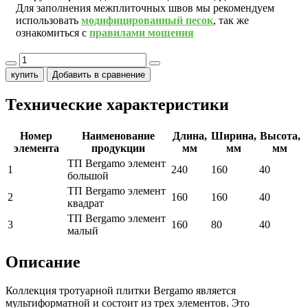
Для заполнения межплиточных швов мы рекомендуем
использовать
модифицированный песок
, так же
ознакомиться с
правилами мощения
купить
Добавить в сравнение
Технические характеристики
Номер
Наименование
Длина,
Ширина,
Высота,
элемента
продукции
мм
мм
мм
ТП Bergamo элемент
1
240
160
40
большой
ТП Bergamo элемент
2
160
160
40
квадрат
ТП Bergamo элемент
3
160
80
40
малый
Описание
Коллекция тротуарной плитки Bergamo является
мультиформатной и состоит из трех элементов. Это