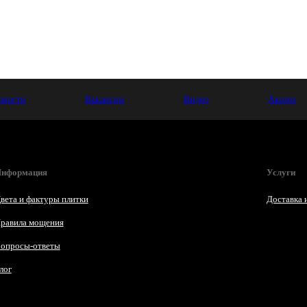
овости
Вакансии
Видео
Акции
нформация
Услуги
вета и фактуры плитки
Доставка 
равила мощения
опросы-ответы
лог