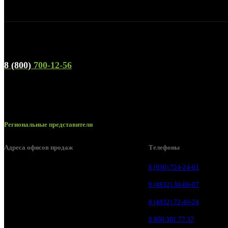
Телефон горячей линии и отдела продаж
8 (800)
700-12-56
Региональные представители
Адреса офисов продаж
Телефоны
Брянск, ул. 2-я Ломоносова, д. 47
8 (930) 724-24-61
Брянск, ул. Дуки, д. 25
8 (4832) 30-00-07
Брянск, ул. Сталелитейная, д. 12А
8 (4832) 72-40-24
Брянск, ул. Костычева 86, пом.4
8 800 301 77 37