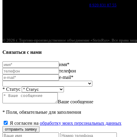
Брянск, п. Путёвка, ул. Рославльская, д.1А
8 920 831 87 55
© 2026 г. Торгово-производственное объединение «SteinRus». Все права за
Связаться с нами
имя*
телефон
e-mail*
* Статус
Ваше сообщение
* Поля, обязательные для заполнения
Я согласен на
обработку моих персональных данных
отправить заявку