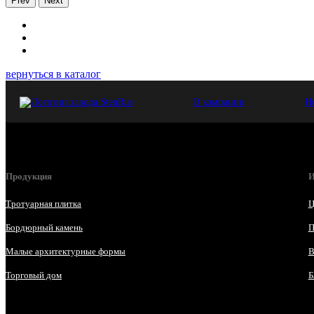
Prev
Next
вернуться в каталог
О компании
Н
Продукция
И
Тротуарная плитка
Ц
Бордюрный камень
П
Малые архитектурные формы
В
Торговый дом
Б