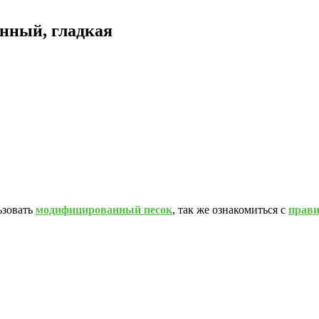
инный, гладкая
ьзовать
модифицированный песок
, так же ознакомиться с
прав