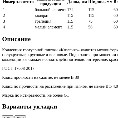
Номер элемента
Длина, мм
Ширина, мм
Вы
продукции
1
большой элемент
172
115
60
2
квадрат
115
115
60
3
трапеция
115
75
60
4
малый элемент
115
56
60
Описание
Коллекция тротуарной плитки «Классико» является мультиформ
полукруглые, круговые и волновые. Подрезания при мощении
коллекции вы сможете создать действительно интересное, кра
ГОСТ 17608-2017
Класс прочности на сжатие, не менее В 30
Класс по прочности на растяжение при изгибе, не менее Вtb 4,0
Марка по истираемости, не более G1
Варианты укладки