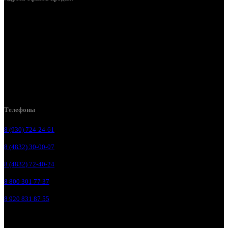
Брянск, ул. 2-я Ломоносова, д. 47
Брянск, ул. Дуки, д. 25
Брянск, ул. Сталелитейная, д. 12А
Брянск, ул. Костычева 86, пом.4
Брянск, п. Путёвка, ул. Рославльская, д.1А
Телефоны
8 (930) 724-24-61
8 (4832) 30-00-07
8 (4832) 72-40-24
8 800 301 77 37
8 920 831 87 55