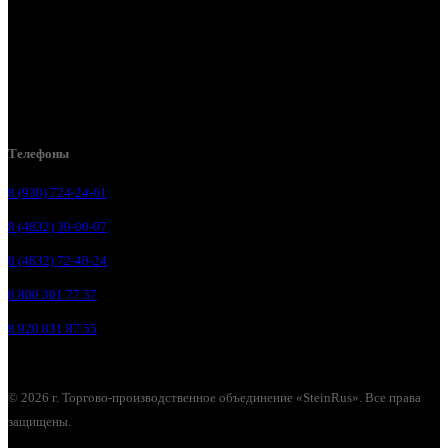
Брянск, ул. Дуки, д. 25
Брянск, ул. Сталелитейная, д. 12А
Брянск, ул. Костычева 86, пом.4
Брянск, п. Путёвка, ул. Рославльская, д.1А
Телефоны
8 (930) 724-24-61
8 (4832) 30-00-07
8 (4832) 72-40-24
8 800 301 77 37
8 920 831 87 55
© 2026 г. Торгово-производственное объединение «SteinRus». Все права
защищены.