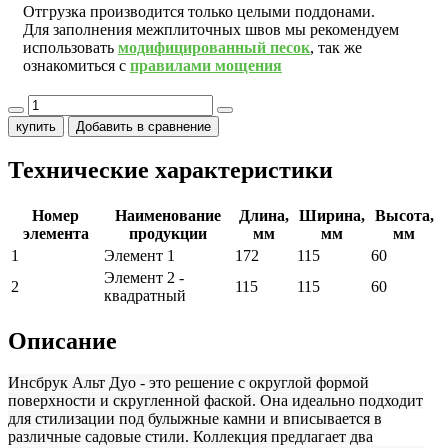
Отгрузка производится только целыми поддонами.
Для заполнения межплиточных швов мы рекомендуем
использовать
модифицированный песок
, так же
ознакомиться с
правилами мощения
купить
Добавить в сравнение
Технические характеристики
Номер
Наименование
Длина,
Ширина,
Высота,
элемента
продукции
мм
мм
мм
1
Элемент 1
172
115
60
Элемент 2 -
2
115
115
60
квадратный
Описание
Инсбрук Альт Дуо - это решение с округлой формой
поверхности и скругленной фаской. Она идеально подходит
для стилизации под булыжные камни и вписывается в
различные садовые стили. Коллекция предлагает два