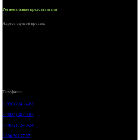
Региональные представители
Адреса офисов продаж
Брянск, ул. 2-я Ломоносова, д. 47
Брянск, ул. Дуки, д. 25
Брянск, ул. Сталелитейная, д. 12А
Брянск, ул. Костычева 86, пом.4
Брянск, п. Путёвка, ул. Рославльская, д.1А
Телефоны
8 (930) 724-24-61
8 (4832) 30-00-07
8 (4832) 72-40-24
8 800 301 77 37