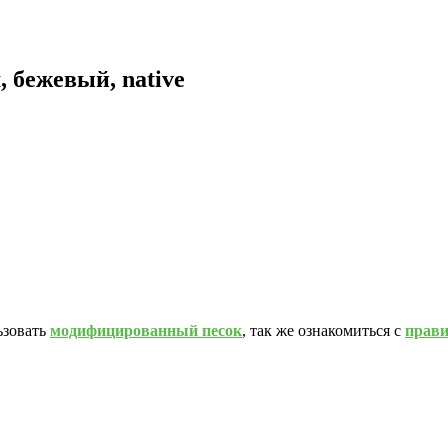
 бежевый, native
ьзовать
модифицированный песок
, так же ознакомиться с
прав