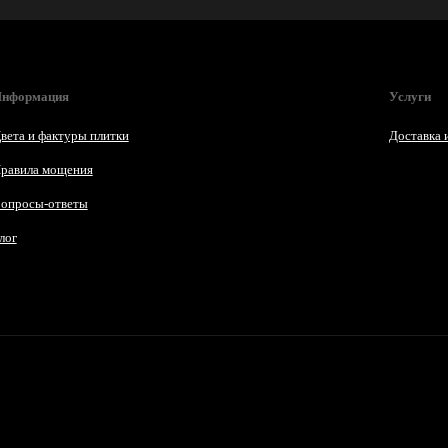
нформация
Услуги
вета и фактуры плитки
Доставка 
равила мощения
опросы-ответы
лог