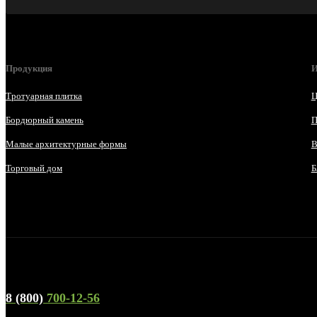
Продукция
И
Тротуарная плитка
Ц
Бордюрный камень
П
Малые архитектурные формы
В
Торговый дом
Б
Телефон горячей линии и отдела продаж
8 (800)
700-12-56