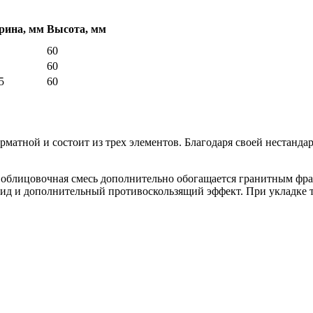
ина, мм
Высота, мм
60
60
5
60
матной и состоит из трех элементов. Благодаря своей нестанда
e облицовочная смесь дополнительно обогащается гранитным фра
д и дополнительный противоскользящий эффект. При укладке 