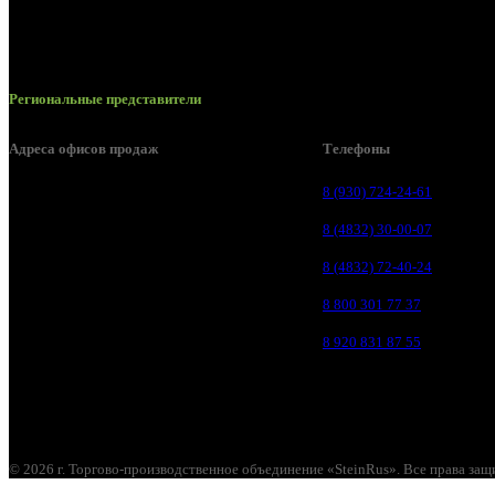
Региональные представители
Адреса офисов продаж
Телефоны
Брянск, ул. 2-я Ломоносова, д. 47
8 (930) 724-24-61
Брянск, ул. Дуки, д. 25
8 (4832) 30-00-07
Брянск, ул. Сталелитейная, д. 12А
8 (4832) 72-40-24
Брянск, ул. Костычева 86, пом.4
8 800 301 77 37
Брянск, п. Путёвка, ул. Рославльская, д.1А
8 920 831 87 55
© 2026 г. Торгово-производственное объединение «SteinRus». Все права за