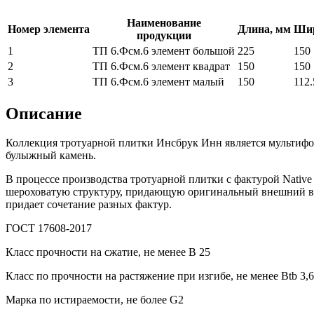
Наименование
Номер элемента
Длина, мм
Шир
продукции
1
ТП 6.Фсм.6 элемент большой
225
150
2
ТП 6.Фсм.6 элемент квадрат
150
150
3
ТП 6.Фсм.6 элемент малый
150
112.
Описание
Коллекция тротуарной плитки Инсбрук Инн является мультифор
булыжный камень.
В процессе производства тротуарной плитки с фактурой Nativ
шероховатую структуру, придающую оригинальный внешний ви
придает сочетание разных фактур.
ГОСТ 17608-2017
Класс прочности на сжатие, не менее В 25
Класс по прочности на растяжение при изгибе, не менее Вtb 3,6
Марка по истираемости, не более G2