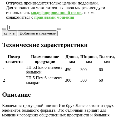
Отгрузка производится только целыми поддонами.
Для заполнения межплиточных швов мы рекомендуем
использовать
модифицированный песок
, так же
ознакомиться с
правилами мощения
купить
Добавить в сравнение
Технические характеристики
Номер
Наименование
Длина,
Ширина,
Высота,
элемента
продукции
мм
мм
мм
ТП 5.Псм.6 элемент
1
450
300
60
большой
ТП 5.Псм.6 элемент
2
300
300
60
квадрат
Описание
Коллекция тротуарной плитки Инсбрук Ланс состоит из двух
элементов большого формата. Это отличный вариант для
мощения городских общественных пространств и больших