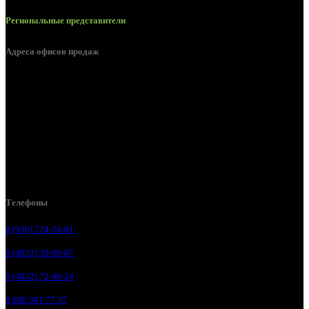
Региональные представители
Адреса офисов продаж
Брянск, ул. 2-я Ломоносова, д. 47
Брянск, ул. Дуки, д. 25
Брянск, ул. Сталелитейная, д. 12А
Брянск, ул. Костычева 86, пом.4
Брянск, п. Путёвка, ул. Рославльская, д.1А
Телефоны
8 (930) 724-24-61
8 (4832) 30-00-07
8 (4832) 72-40-24
8 800 301 77 37