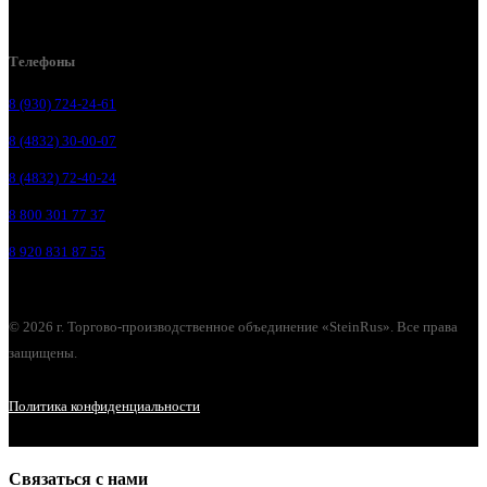
Брянск, п. Путёвка, ул. Рославльская, д.1А
Телефоны
8 (930) 724-24-61
8 (4832) 30-00-07
8 (4832) 72-40-24
8 800 301 77 37
8 920 831 87 55
© 2026 г. Торгово-производственное объединение «SteinRus». Все права
защищены.
Политика конфиденциальности
Связаться с нами