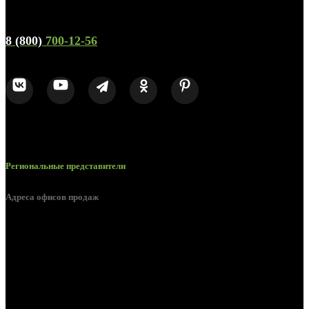
Телефон горячей линии и отдела продаж
8 (800)
700-12-56
Региональные представители
Адреса офисов продаж
Брянск, ул. 2-я Ломоносова, д. 47
Брянск, ул. Дуки, д. 25
Брянск, ул. Сталелитейная, д. 12А
Брянск, ул. Костычева 86, пом.4