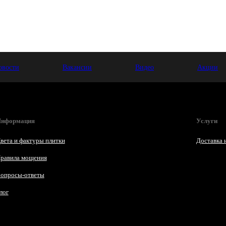
овости
Вакансии
Видео
Акции
нформация
Услуги
вета и фактуры плитки
Доставка 
равила мощения
опросы-ответы
лог