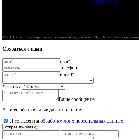
Брянск, п. Путёвка, ул. Рославльская, д.1А
8 920 831 87 55
© 2026 г. Торгово-производственное объединение «SteinRus». Все права за
Связаться с нами
имя*
телефон
e-mail*
* Статус
Ваше сообщение
* Поля, обязательные для заполнения
Я согласен на
обработку моих персональных данных
отправить заявку