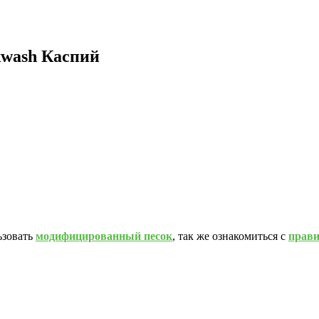
kwash Каспий
ьзовать
модифицированный песок
, так же ознакомиться с
прав