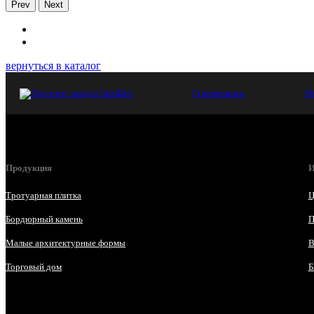
Prev
Next
вернуться в каталог
О компании
Н
Продукция
И
Тротуарная плитка
Ц
Бордюрный камень
П
Малые архитектурные формы
В
Торговый дом
Б