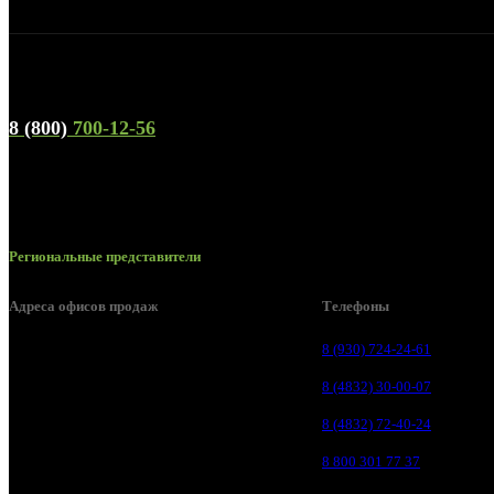
Телефон горячей линии и отдела продаж
8 (800)
700-12-56
Региональные представители
Адреса офисов продаж
Телефоны
Брянск, ул. 2-я Ломоносова, д. 47
8 (930) 724-24-61
Брянск, ул. Дуки, д. 25
8 (4832) 30-00-07
Брянск, ул. Сталелитейная, д. 12А
8 (4832) 72-40-24
Брянск, ул. Костычева 86, пом.4
8 800 301 77 37