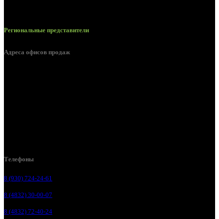
Региональные представители
Адреса офисов продаж
Брянск, ул. 2-я Ломоносова, д. 47
Брянск, ул. Дуки, д. 25
Брянск, ул. Сталелитейная, д. 12А
Брянск, ул. Костычева 86, пом.4
Брянск, п. Путёвка, ул. Рославльская, д.1А
Телефоны
8 (930) 724-24-61
8 (4832) 30-00-07
8 (4832) 72-40-24