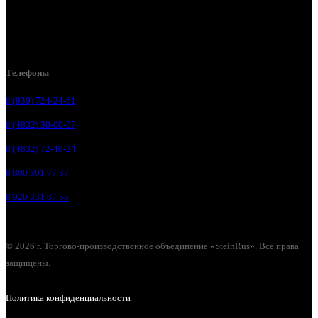
Брянск, ул. Костычева 86, пом.4
Брянск, п. Путёвка, ул. Рославльская, д.1А
Телефоны
8 (930) 724-24-61
8 (4832) 30-00-07
8 (4832) 72-40-24
8 800 301 77 37
8 920 831 87 55
© 2026 г. Торгово-производственное объединение «SteinRus». Все права
защищены.
Политика конфиденциальности