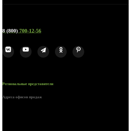
Телефон горячей линии и отдела продаж
8 (800)
700-12-56
Региональные представители
Адреса офисов продаж
Брянск, ул. 2-я Ломоносова, д. 47
Брянск, ул. Дуки, д. 25
Брянск, ул. Сталелитейная, д. 12А