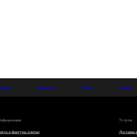
овости
Вакансии
Видео
Акции
нформация
Услуги
вета и фактуры плитки
Доставка 