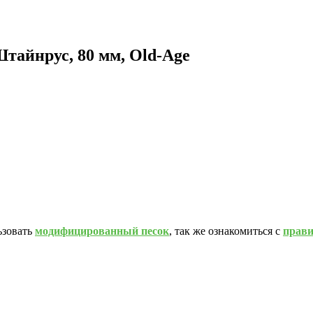
тайнрус, 80 мм, Old-Age
ьзовать
модифицированный песок
, так же ознакомиться с
прав