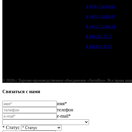
Брянск, ул. 2-я Ломоносова, д. 47
8 (930) 724-24-61
Брянск, ул. Дуки, д. 25
8 (4832) 30-00-07
Брянск, ул. Сталелитейная, д. 12А
8 (4832) 72-40-24
Брянск, ул. Костычева 86, пом.4
8 800 301 77 37
Брянск, п. Путёвка, ул. Рославльская, д.1А
8 920 831 87 55
© 2026 г. Торгово-производственное объединение «SteinRus». Все права за
Связаться с нами
имя*
телефон
e-mail*
* Статус