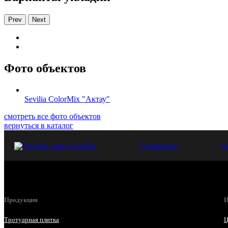
Prev
Next
Фото объектов
Sevilia ColorMix "Актау"
смотреть все фото объектов
вернуться в каталог
О компании
Н
Продукция
И
Тротуарная плитка
Ц