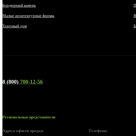
Бордюрный камень
П
Малые архитектурные формы
В
Торговый дом
Б
Телефон горячей линии и отдела продаж
8 (800)
700-12-56
Региональные представители
Адреса офисов продаж
Телефоны