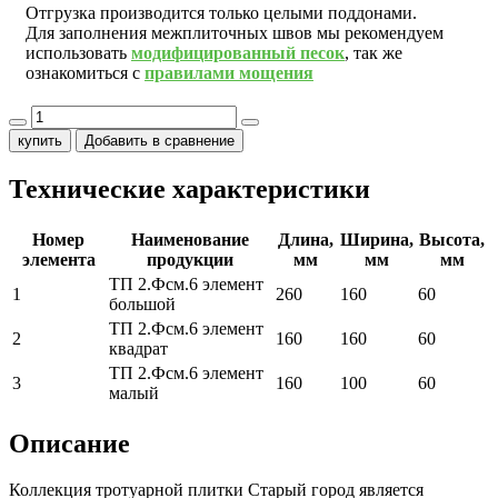
Отгрузка производится только целыми поддонами.
Для заполнения межплиточных швов мы рекомендуем
использовать
модифицированный песок
, так же
ознакомиться с
правилами мощения
купить
Добавить в сравнение
Технические характеристики
Номер
Наименование
Длина,
Ширина,
Высота,
элемента
продукции
мм
мм
мм
ТП 2.Фсм.6 элемент
1
260
160
60
большой
ТП 2.Фсм.6 элемент
2
160
160
60
квадрат
ТП 2.Фсм.6 элемент
3
160
100
60
малый
Описание
Коллекция тротуарной плитки Старый город является