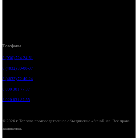
Брянск, ул. Дуки, д. 25
Брянск, ул. Сталелитейная, д. 12А
Брянск, ул. Костычева 86, пом.4
Брянск, п. Путёвка, ул. Рославльская, д.1А
Телефоны
8 (930) 724-24-61
8 (4832) 30-00-07
8 (4832) 72-40-24
8 800 301 77 37
8 920 831 87 55
© 2026 г. Торгово-производственное объединение «SteinRus». Все права
защищены.