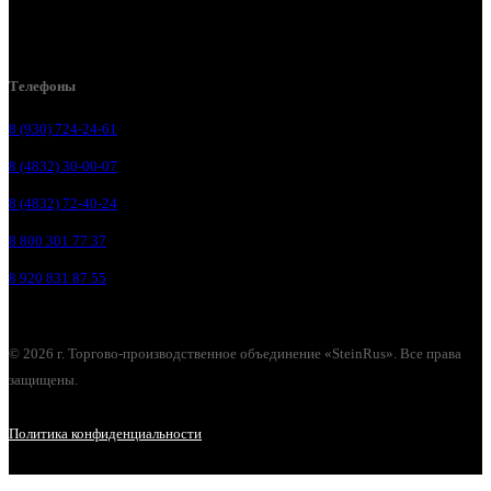
Брянск, ул. Костычева 86, пом.4
Брянск, п. Путёвка, ул. Рославльская, д.1А
Телефоны
8 (930) 724-24-61
8 (4832) 30-00-07
8 (4832) 72-40-24
8 800 301 77 37
8 920 831 87 55
© 2026 г. Торгово-производственное объединение «SteinRus». Все права
защищены.
Политика конфиденциальности