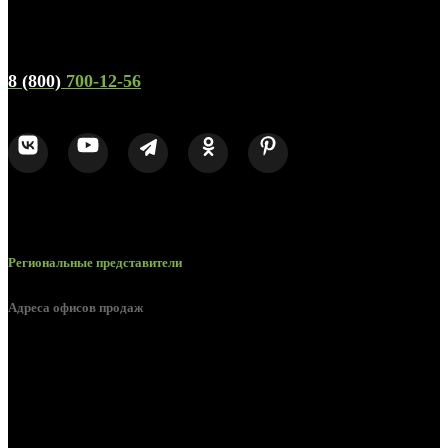
Телефон горячей линии и отдела продаж
8 (800)
700-12-56
Региональные представители
Адреса офисов продаж
Брянск, ул. 2-я Ломоносова, д. 47
Брянск, ул. Дуки, д. 25
Брянск, ул. Сталелитейная, д. 12А