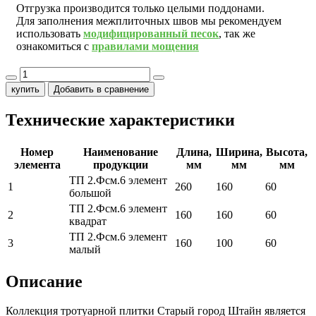
Отгрузка производится только целыми поддонами.
Для заполнения межплиточных швов мы рекомендуем
использовать
модифицированный песок
, так же
ознакомиться с
правилами мощения
купить
Добавить в сравнение
Технические характеристики
Номер
Наименование
Длина,
Ширина,
Высота,
элемента
продукции
мм
мм
мм
ТП 2.Фсм.6 элемент
1
260
160
60
большой
ТП 2.Фсм.6 элемент
2
160
160
60
квадрат
ТП 2.Фсм.6 элемент
3
160
100
60
малый
Описание
Коллекция тротуарной плитки Старый город Штайн является