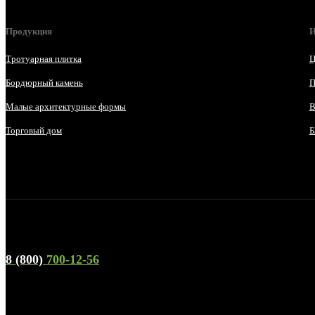
Продукция
И
Тротуарная плитка
Ц
Бордюрный камень
П
Малые архитектурные формы
В
Торговый дом
Б
Телефон горячей линии и отдела продаж
8 (800)
700-12-56