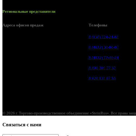
Региональные представители
Адреса офисов продаж
Телефоны
Брянск, ул. 2-я Ломоносова, д. 47
8 (930) 724-24-61
Брянск, ул. Дуки, д. 25
8 (4832) 30-00-07
Брянск, ул. Сталелитейная, д. 12А
8 (4832) 72-40-24
Брянск, ул. Костычева 86, пом.4
8 800 301 77 37
Брянск, п. Путёвка, ул. Рославльская, д.1А
8 920 831 87 55
© 2026 г. Торгово-производственное объединение «SteinRus». Все права за
Связаться с нами