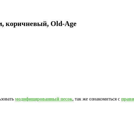
м, коричневый, Old-Age
ьзовать
модифицированный песок
, так же ознакомиться с
прав