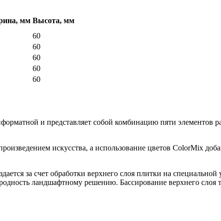
ина, мм
Высота, мм
60
60
60
60
60
форматной и представляет собой комбинацию пяти элементов раз
произведением искусства, а использование цветов ColorMix доб
дается за счет обработки верхнего слоя плитки на специальной 
ородность ландшафтному решению. Бассирование верхнего слоя т