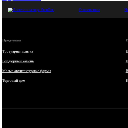
О компании
Н
Продукция
И
Тротуарная плитка
Ц
Бордюрный камень
П
Малые архитектурные формы
В
Торговый дом
Б
Телефон горячей линии и отдела продаж