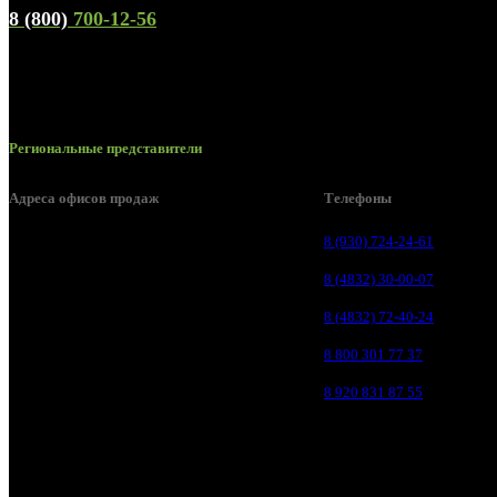
8 (800)
700-12-56
Региональные представители
Адреса офисов продаж
Телефоны
Брянск, ул. 2-я Ломоносова, д. 47
8 (930) 724-24-61
Брянск, ул. Дуки, д. 25
8 (4832) 30-00-07
Брянск, ул. Сталелитейная, д. 12А
8 (4832) 72-40-24
Брянск, ул. Костычева 86, пом.4
8 800 301 77 37
Брянск, п. Путёвка, ул. Рославльская, д.1А
8 920 831 87 55