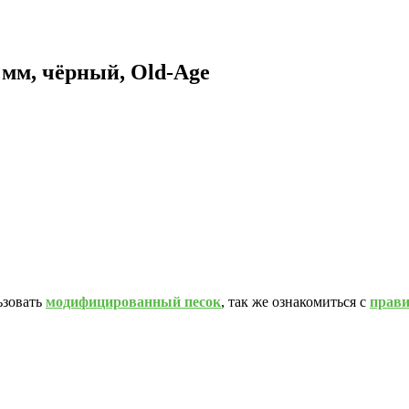
 мм, чёрный, Old-Age
ьзовать
модифицированный песок
, так же ознакомиться с
прав