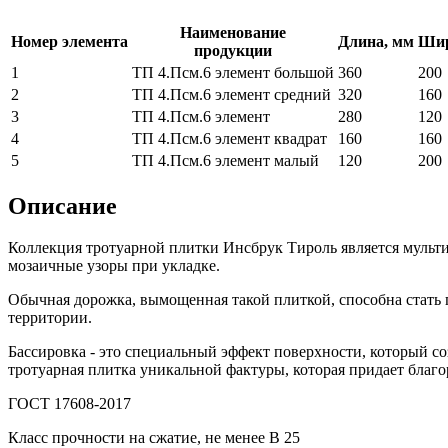
Наименование
Номер элемента
Длина, мм
Шир
продукции
1
ТП 4.Псм.6 элемент большой
360
200
2
ТП 4.Псм.6 элемент средний
320
160
3
ТП 4.Псм.6 элемент
280
120
4
ТП 4.Псм.6 элемент квадрат
160
160
5
ТП 4.Псм.6 элемент малый
120
200
Описание
Коллекция тротуарной плитки Инсбрук Тироль является мульти
мозаичные узоры при укладке.
Обычная дорожка, вымощенная такой плиткой, способна стать 
территории.
Бассировка - это специальный эффект поверхности, который соз
тротуарная плитка уникальной фактуры, которая придает благ
ГОСТ 17608-2017
Класс прочности на сжатие, не менее В 25