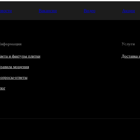
овости
Вакансии
Видео
Акции
нформация
Услуги
вета и фактуры плитки
Доставка 
равила мощения
опросы-ответы
лог