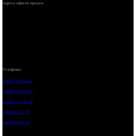
Адреса офисов продаж
Брянск, ул. 2-я Ломоносова, д. 47
Брянск, ул. Дуки, д. 25
Брянск, ул. Сталелитейная, д. 12А
Брянск, ул. Костычева 86, пом.4
Брянск, п. Путёвка, ул. Рославльская, д.1А
Телефоны
8 (930) 724-24-61
8 (4832) 30-00-07
8 (4832) 72-40-24
8 800 301 77 37
8 920 831 87 55