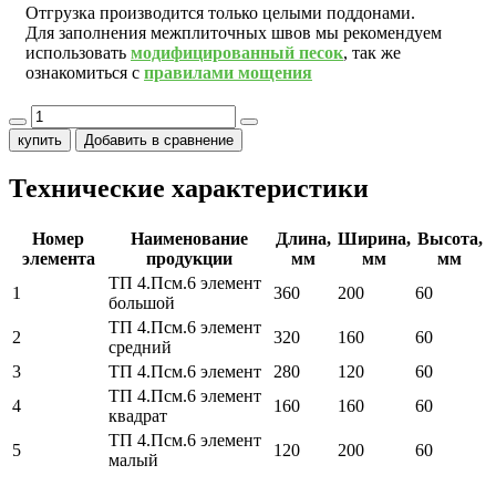
Отгрузка производится только целыми поддонами.
Для заполнения межплиточных швов мы рекомендуем
использовать
модифицированный песок
, так же
ознакомиться с
правилами мощения
купить
Добавить в сравнение
Технические характеристики
Номер
Наименование
Длина,
Ширина,
Высота,
элемента
продукции
мм
мм
мм
ТП 4.Псм.6 элемент
1
360
200
60
большой
ТП 4.Псм.6 элемент
2
320
160
60
средний
3
ТП 4.Псм.6 элемент
280
120
60
ТП 4.Псм.6 элемент
4
160
160
60
квадрат
ТП 4.Псм.6 элемент
5
120
200
60
малый