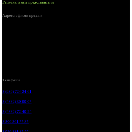
Региональные представители
Адреса офисов продаж
Брянск, ул. 2-я Ломоносова, д. 47
Брянск, ул. Дуки, д. 25
Брянск, ул. Сталелитейная, д. 12А
Брянск, ул. Костычева 86, пом.4
Брянск, п. Путёвка, ул. Рославльская, д.1А
Телефоны
8 (930) 724-24-61
8 (4832) 30-00-07
8 (4832) 72-40-24
8 800 301 77 37
8 920 831 87 55