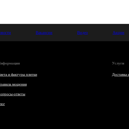
овости
Вакансии
Видео
Акции
нформация
Услуги
вета и фактуры плитки
Доставка 
равила мощения
опросы-ответы
лог