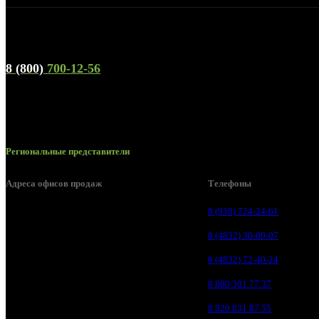
Телефон горячей линии и отдела продаж
8 (800)
700-12-56
Региональные представители
Адреса офисов продаж
Телефоны
Брянск, ул. 2-я Ломоносова, д. 47
8 (930) 724-24-61
Брянск, ул. Дуки, д. 25
8 (4832) 30-00-07
Брянск, ул. Сталелитейная, д. 12А
8 (4832) 72-40-24
Брянск, ул. Костычева 86, пом.4
8 800 301 77 37
Брянск, п. Путёвка, ул. Рославльская, д.1А
8 920 831 87 55