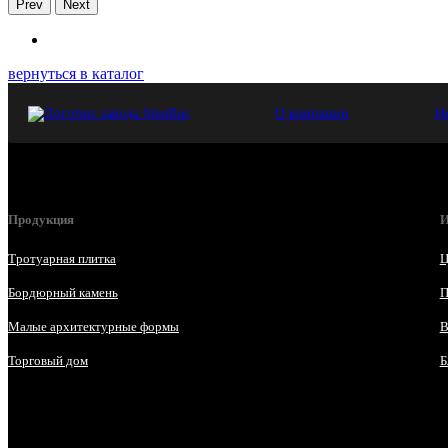
Prev
Next
вернуться в каталог
О компании
Н
Продукция
И
Тротуарная плитка
Ц
Бордюрный камень
П
Малые архитектурные формы
В
Торговый дом
Б