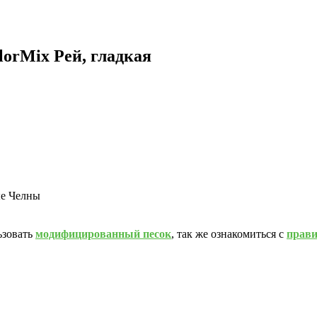
lorMix Рей, гладкая
ые Челны
ьзовать
модифицированный песок
, так же ознакомиться с
прав