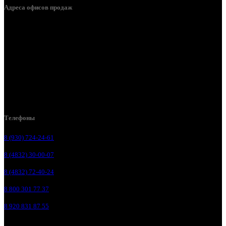
Адреса офисов продаж
Брянск, ул. 2-я Ломоносова, д. 47
Брянск, ул. Дуки, д. 25
Брянск, ул. Сталелитейная, д. 12А
Брянск, ул. Костычева 86, пом.4
Брянск, п. Путёвка, ул. Рославльская, д.1А
Телефоны
8 (930) 724-24-61
8 (4832) 30-00-07
8 (4832) 72-40-24
8 800 301 77 37
8 920 831 87 55