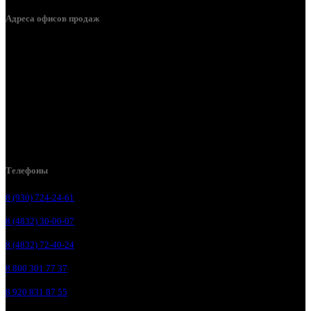
Адреса офисов продаж
Брянск, ул. 2-я Ломоносова, д. 47
Брянск, ул. Дуки, д. 25
Брянск, ул. Сталелитейная, д. 12А
Брянск, ул. Костычева 86, пом.4
Брянск, п. Путёвка, ул. Рославльская, д.1А
Телефоны
8 (930) 724-24-61
8 (4832) 30-00-07
8 (4832) 72-40-24
8 800 301 77 37
8 920 831 87 55