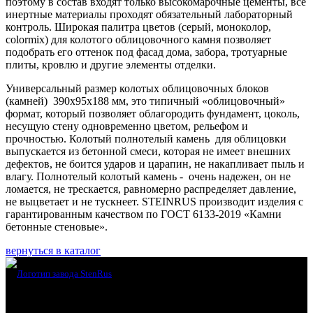
поэтому в состав входят только высокомарочные цементы, все
инертные материалы проходят обязательный лабораторный
контроль. Широкая палитра цветов (серый, моноколор,
colormix) для колотого облицовочного камня позволяет
подобрать его оттенок под фасад дома, забора, тротуарные
плиты, кровлю и другие элементы отделки.
Универсальный размер колотых облицовочных блоков
(камней) 390х95х188 мм, это типичный «облицовочный»
формат, который позволяет облагородить фундамент, цоколь,
несущую стену одновременно цветом, рельефом и
прочностью. Колотый полнотелый камень для облицовки
выпускается из бетонной смеси, которая не имеет внешних
дефектов, не боится ударов и царапин, не накапливает пыль и
влагу. Полнотелый колотый камень - очень надежен, он не
ломается, не трескается, равномерно распределяет давление,
не выцветает и не тускнеет. STEINRUS производит изделия с
гарантированным качеством по ГОСТ 6133-2019 «Камни
бетонные стеновые».
вернуться в каталог