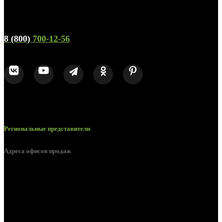
Телефон горячей линии и отдела продаж
8 (800)
700-12-56
Региональные представители
Адреса офисов продаж
Брянск, ул. 2-я Ломоносова, д. 47
Брянск, ул. Дуки, д. 25
Брянск, ул. Сталелитейная, д. 12А
Брянск, ул. Костычева 86, пом.4