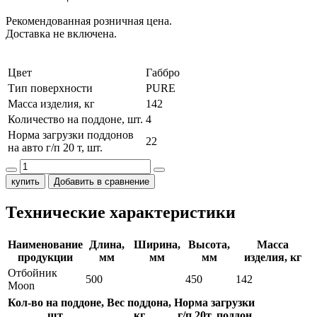
Рекомендованная розничная цена.
Доставка не включена.
Цвет
Габбро
Тип поверхности
PURE
Масса изделия, кг
142
Количество на поддоне, шт.
4
Норма загрузки поддонов
22
на авто г/п 20 т, шт.
купить
Добавить в сравнение
Технические характеристики
Наименование
Длина,
Ширина,
Высота,
Масса
продукции
мм
мм
мм
изделия, кг
Отбойник
500
450
142
Moon
Кол-во на поддоне,
Вес поддона,
Норма загрузки
шт.
кг
г/п 20т, поддон