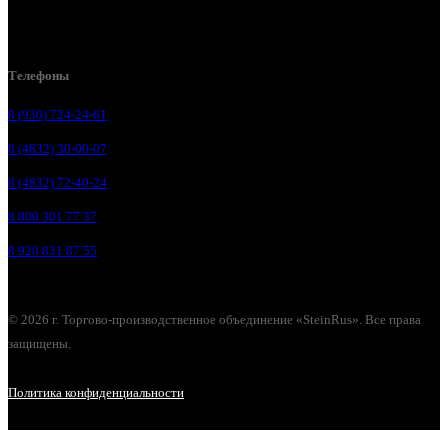
Брянск, п. Путёвка, ул. Рославльская, д.1А
Телефоны
8 (930) 724-24-61
8 (4832) 30-00-07
8 (4832) 72-40-24
8 800 301 77 37
8 920 831 87 55
© 2026 г. Торгово-производственное объединение «SteinRus». Все права
защищены.
Политика конфиденциальности