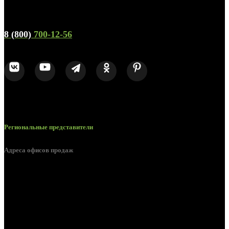
Телефон горячей линии и отдела продаж
8 (800)
700-12-56
Региональные представители
Адреса офисов продаж
Брянск, ул. 2-я Ломоносова, д. 47
Брянск, ул. Дуки, д. 25
Брянск, ул. Сталелитейная, д. 12А
Брянск, ул. Костычева 86, пом.4