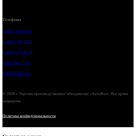
Брянск, п. Путёвка, ул. Рославльская, д.1А
Телефоны
8 (930) 724-24-61
8 (4832) 30-00-07
8 (4832) 72-40-24
8 800 301 77 37
8 920 831 87 55
© 2026 г. Торгово-производственное объединение «SteinRus». Все права
защищены.
Политика конфиденциальности