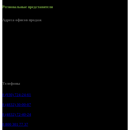
Региональные представители
Адреса офисов продаж
Брянск, ул. 2-я Ломоносова, д. 47
Брянск, ул. Дуки, д. 25
Брянск, ул. Сталелитейная, д. 12А
Брянск, ул. Костычева 86, пом.4
Брянск, п. Путёвка, ул. Рославльская, д.1А
Телефоны
8 (930) 724-24-61
8 (4832) 30-00-07
8 (4832) 72-40-24
8 800 301 77 37