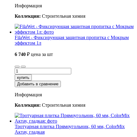
Информация
Коллекция:
Строительная химия
FilaWet - Фиксирующая защитная пропитка с Мокрым
эффектом 1л
6 740
₽
цена за шт
купить
Добавить в сравнение
Информация
Коллекция:
Строительная химия
Тротуарная плитка Прямоугольник, 60 мм, ColorMix
Актау, гладкая