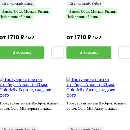
Цвет: colormix Сепия
Цвет: colormix Умбра
Завод: Орёл, Москва, Рязань,
Завод: Орёл, Москва, Рязань,
Набережные Челны
Набережные Челны
от
1710
₽
от
1710
₽
/ м2
/ м2
В корзину
В корзину
Тротуарная плитка Инсбрук Альпен,
Тротуарная плитка Инсбрук Альпен,
60 мм, ColorMix Берилл, гладкая
60 мм, ColorMix Актау, гладкая
Цвет: colormix Берилл
Цвет: colormix Актау