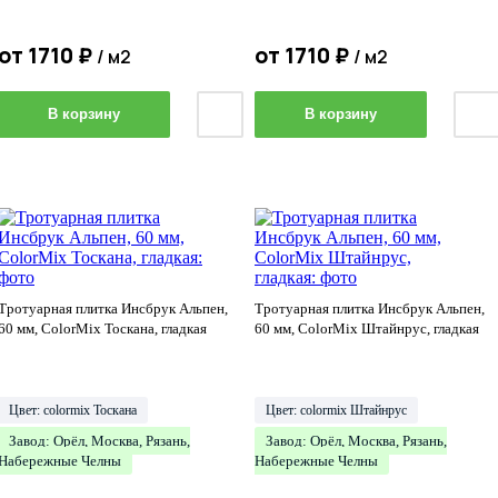
от
1710
₽
от
1710
₽
/ м2
/ м2
В корзину
В корзину
Тротуарная плитка Инсбрук Альпен,
Тротуарная плитка Инсбрук Альпен,
60 мм, ColorMix Тоскана, гладкая
60 мм, ColorMix Штайнрус, гладкая
Цвет: colormix Тоскана
Цвет: colormix Штайнрус
Завод: Орёл, Москва, Рязань,
Завод: Орёл, Москва, Рязань,
Набережные Челны
Набережные Челны