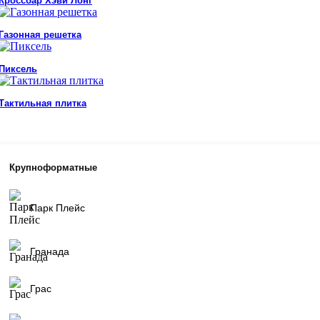
Кроссбар Хэви Лонг
Газонная решетка
Пиксель
Тактильная плитка
Крупноформатные
Парк Плейс
Гранада
Грас