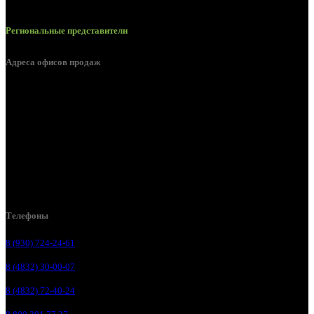
Региональные представители
Адреса офисов продаж
Брянск, ул. 2-я Ломоносова, д. 47
Брянск, ул. Дуки, д. 25
Брянск, ул. Сталелитейная, д. 12А
Брянск, ул. Костычева 86, пом.4
Брянск, п. Путёвка, ул. Рославльская, д.1А
Телефоны
8 (930) 724-24-61
8 (4832) 30-00-07
8 (4832) 72-40-24