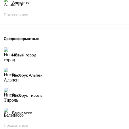
Аликанте
Показать все
Среднеформатные
Новый город
Инсбрук Альпен
Инсбрук Тироль
Бельпассо
Показать все