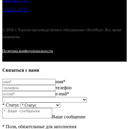
8 800 301 77 37
8 920 831 87 55
© 2026 г. Торгово-производственное объединение «SteinRus». Все права
защищены.
Политика конфиденциальности
Связаться с нами
имя*
телефон
e-mail*
* Статус
Ваше сообщение
* Поля, обязательные для заполнения