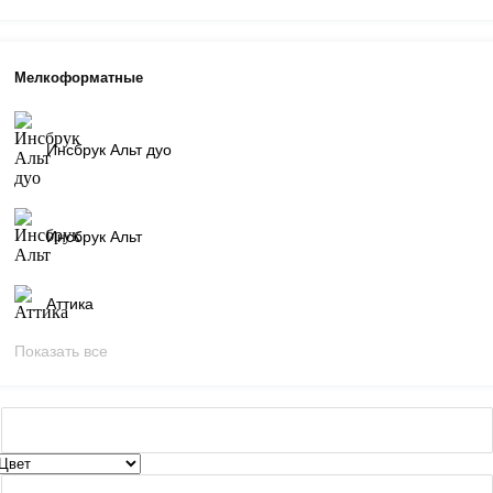
Мелкоформатные
Инсбрук Альт дуо
Инсбрук Альт
Аттика
Показать все