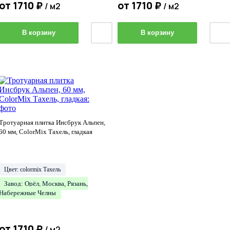
от
1710
₽
от
1710
₽
/ м2
/ м2
В корзину
В корзину
Тротуарная плитка Инсбрук Альпен,
60 мм, ColorMix Тахель, гладкая
Цвет: colormix Тахель
Завод: Орёл, Москва, Рязань,
Набережные Челны
от
1710
₽
/ м2