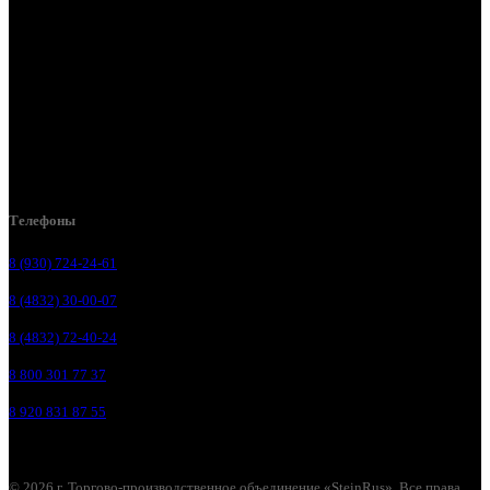
Брянск, ул. 2-я Ломоносова, д. 47
Брянск, ул. Дуки, д. 25
Брянск, ул. Сталелитейная, д. 12А
Брянск, ул. Костычева 86, пом.4
Брянск, п. Путёвка, ул. Рославльская, д.1А
Телефоны
8 (930) 724-24-61
8 (4832) 30-00-07
8 (4832) 72-40-24
8 800 301 77 37
8 920 831 87 55
© 2026 г. Торгово-производственное объединение «SteinRus». Все права