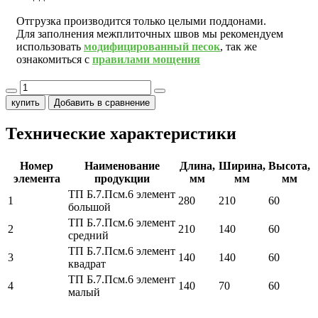
Отгрузка производится только целыми поддонами.
Для заполнения межплиточных швов мы рекомендуем
использовать
модифицированный песок
, так же
ознакомиться с
правилами мощения
купить
Добавить в сравнение
Технические характеристики
Номер
Наименование
Длина,
Ширина,
Высота,
элемента
продукции
мм
мм
мм
ТП Б.7.Псм.6 элемент
1
280
210
60
большой
ТП Б.7.Псм.6 элемент
2
210
140
60
средний
ТП Б.7.Псм.6 элемент
3
140
140
60
квадрат
ТП Б.7.Псм.6 элемент
4
140
70
60
малый